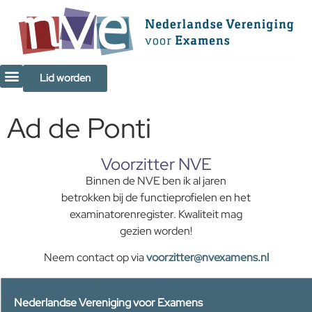
de
inhoud
Lid worden
Ad de Ponti
Voorzitter NVE
Binnen de NVE ben ik al jaren
betrokken bij de functieprofielen en het
examinatorenregister. Kwaliteit mag
gezien worden!
Neem contact op via
voorzitter@nvexamens.nl
Nederlandse Vereniging voor Examens