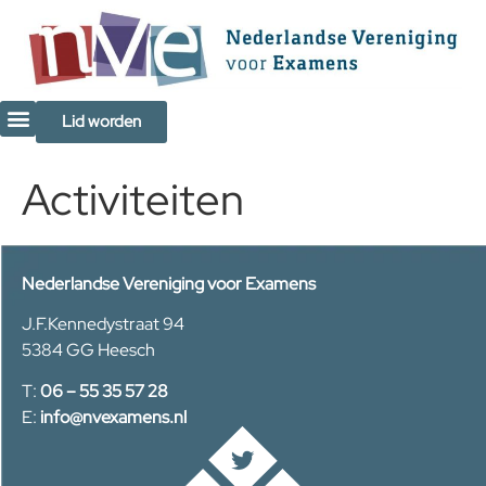
de
inhoud
Lid worden
Activiteiten
Nederlandse Vereniging voor Examens
J.F.Kennedystraat 94
5384 GG Heesch
T:
06 – 55 35 57 28
E:
info@nvexamens.nl