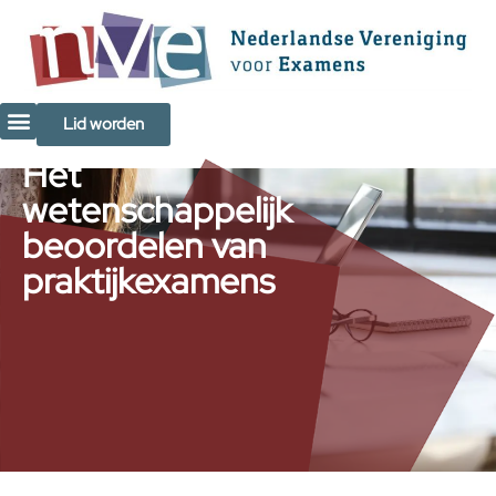
de
inhoud
Lid worden
Het
wetenschappelijk
beoordelen van
praktijkexamens