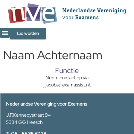
de
inhoud
Lid worden
Naam Achternaam
Functie
Neem contact op via
j.jacobs@examassist.nl.
Nederlandse Vereniging voor Examens
J.F.Kennedystraat 94
5384 GG Heesch
T:
06 – 55 35 57 28