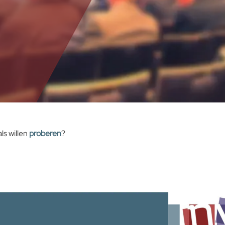
ls willen
proberen
?