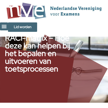
de
inhoud
Lid worden
RACI-matrix – Hoe
deze kan helpen bij
het bepalen en
uitvoeren van
toetsprocessen